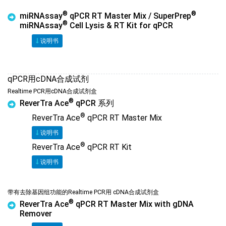
®
®
miRNAssay
qPCR RT Master Mix / SuperPrep
®
miRNAssay
Cell Lysis & RT Kit for qPCR
说明书
qPCR用cDNA合成试剂
Realtime PCR用cDNA合成试剂盒
®
ReverTra Ace
qPCR 系列
®
ReverTra Ace
qPCR RT Master Mix
说明书
®
ReverTra Ace
qPCR RT Kit
说明书
带有去除基因组功能的Realtime PCR用 cDNA合成试剂盒
®
ReverTra Ace
qPCR RT Master Mix with gDNA
Remover